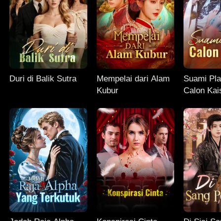
Duri di Balik Sutra
Mempelai dari Alam
Suami Pl
Kubur
Calon Kai