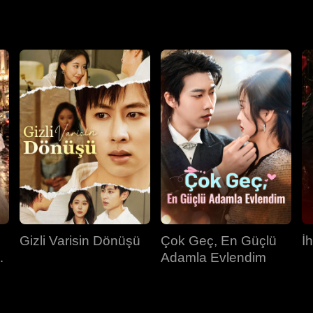
is sevmeyi öğrenir ve telafi arayışına girer. Sylvia'nın donmuş
e geçmiş yanlış anlaşılmaların devasa engellerini aşması gerekir.
Gizli Varisin Dönüşü
Çok Geç, En Güçlü
İ
Adamla Evlendim