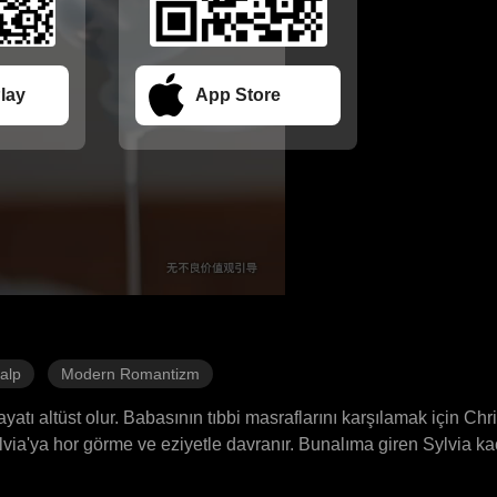
lay
App Store
Kalp
Modern Romantizm
yatı altüst olur. Babasının tıbbi masraflarını karşılamak için Chris
ylvia'ya hor görme ve eziyetle davranır. Bunalıma giren Sylvia 
asına geldiğinde, yolu beklenmedik şekilde Dixon ailesiyle kesi