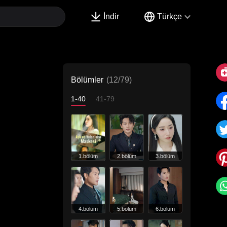
İndir
Türkçe
Bölümler
(12/79)
1-40
41-79
1.bölüm
2.bölüm
3.bölüm
4.bölüm
5.bölüm
6.bölüm