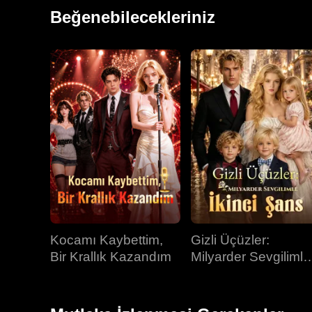
kimliği yavaş yavaş ortaya çıkar. Onun yokluğunda Chr
Beğenebilecekleriniz
değişimiyle erimeye başlasa da, ikilinin hâlâ statü v
Kocamı Kaybettim,
Gizli Üçüzler:
Bir Krallık Kazandım
Milyarder Sevgilimle
İkinci Şans