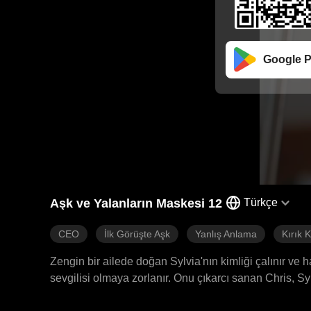
Google P
Aşk ve Yalanların Maskesi 12
Türkçe
CEO
İlk Görüşte Aşk
Yanlış Anlama
Kırık 
Zengin bir ailede doğan Sylvia'nın kimliği çalınır ve ha
sevgilisi olmaya zorlanır. Onu çıkarcı sanan Chris, S
verir. Neredeyse başka bir erkeğe hediye edilme nokt