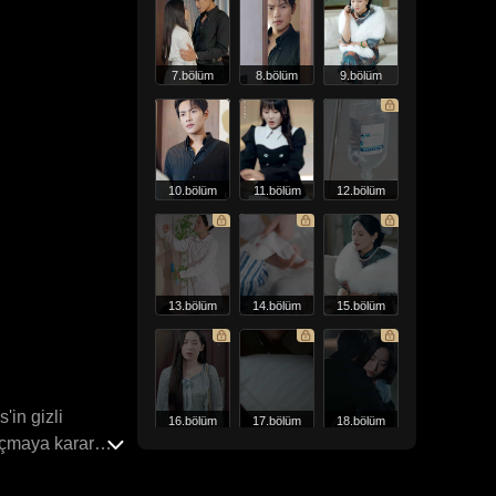
7.bölüm
8.bölüm
9.bölüm
10.bölüm
11.bölüm
12.bölüm
13.bölüm
14.bölüm
15.bölüm
'in gizli
16.bölüm
17.bölüm
18.bölüm
kaçmaya karar
şir ve gerçek