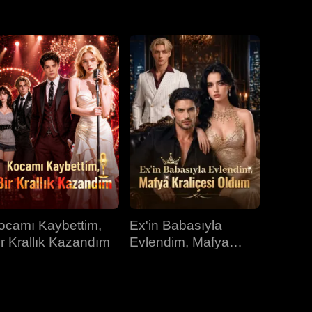
31.bölüm
32.bölüm
33.bölüm
34.bölüm
35.bölüm
36.bölüm
37.bölüm
38.bölüm
39.bölüm
40.bölüm
ocamı Kaybettim,
Ex'in Babasıyla
ir Krallık Kazandım
Evlendim, Mafya
Kraliçesi Oldum