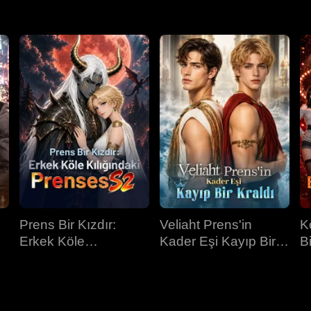
Prens Bir Kızdır:
Veliaht Prens'in
K
Erkek Köle
Kader Eşi Kayıp Bir
B
Kılığındaki Prenses
Kraldı