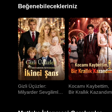
kimliği yavaş yavaş ortaya çıkar. Onun yokluğunda Chr
Beğenebilecekleriniz
değişimiyle erimeye başlasa da, ikilinin hâlâ statü v
Gizli Üçüzler:
Kocamı Kaybettim,
Milyarder Sevgilimle
Bir Krallık Kazandım
İkinci Şans