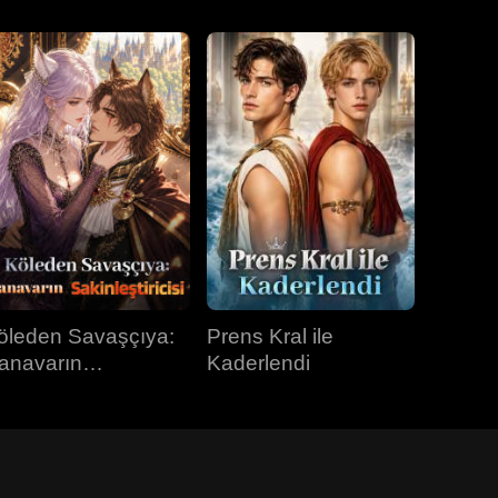
öleden Savaşçıya:
Prens Kral ile
anavarın
Kaderlendi
kinleştiricisi