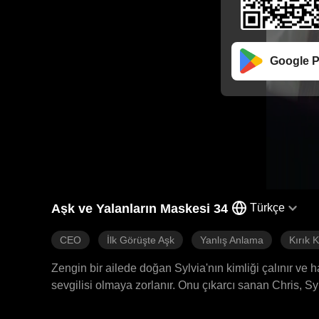
Google P
Aşk ve Yalanların Maskesi 34
Türkçe
CEO
İlk Görüşte Aşk
Yanlış Anlama
Kırık 
Zengin bir ailede doğan Sylvia'nın kimliği çalınır ve ha
sevgilisi olmaya zorlanır. Onu çıkarcı sanan Chris, S
verir. Neredeyse başka bir erkeğe hediye edilme nokt