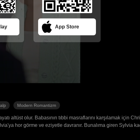
lay
App Store
Kalp
Modern Romantizm
yatı altüst olur. Babasının tıbbi masraflarını karşılamak için Chris
ylvia'ya hor görme ve eziyetle davranır. Bunalıma giren Sylvia 
asına geldiğinde, yolu beklenmedik şekilde Dixon ailesiyle kesi