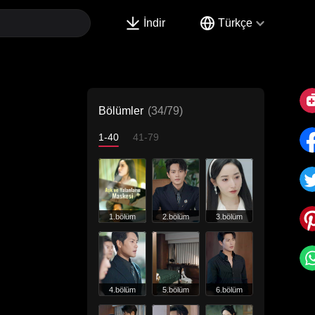
İndir
Türkçe
Bölümler
(34/79)
1-40
41-79
1.bölüm
2.bölüm
3.bölüm
4.bölüm
5.bölüm
6.bölüm