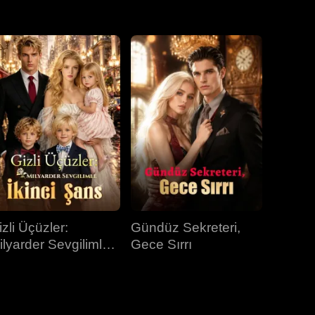
31.bölüm
32.bölüm
33.bölüm
34.bölüm
35.bölüm
36.bölüm
37.bölüm
38.bölüm
39.bölüm
40.bölüm
izli Üçüzler:
Gündüz Sekreteri,
ilyarder Sevgilimle
Gece Sırrı
kinci Şans