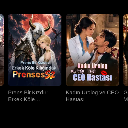
Prens Bir Kızdır:
Kadın Ürolog ve CEO
G
Erkek Köle
Hastası
M
Kılığındaki Prenses
İ