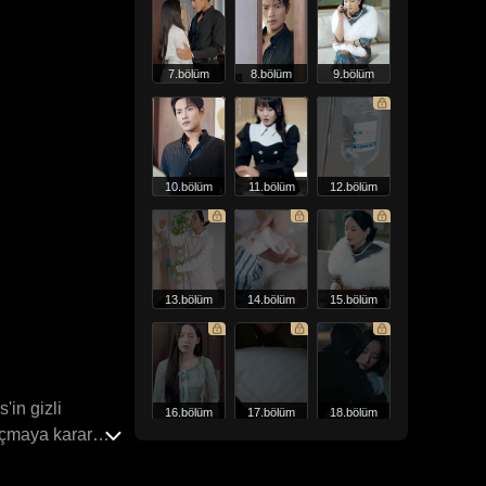
7.bölüm
8.bölüm
9.bölüm
10.bölüm
11.bölüm
12.bölüm
13.bölüm
14.bölüm
15.bölüm
'in gizli
16.bölüm
17.bölüm
18.bölüm
kaçmaya karar
şir ve gerçek