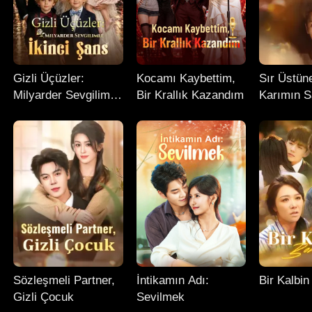
Gizli Üçüzler:
Kocamı Kaybettim,
Sır Üstüne
Milyarder Sevgilimle
Bir Krallık Kazandım
Karımın S
İkinci Şans
Yüzü
Sözleşmeli Partner,
İntikamın Adı:
Bir Kalbi
Gizli Çocuk
Sevilmek