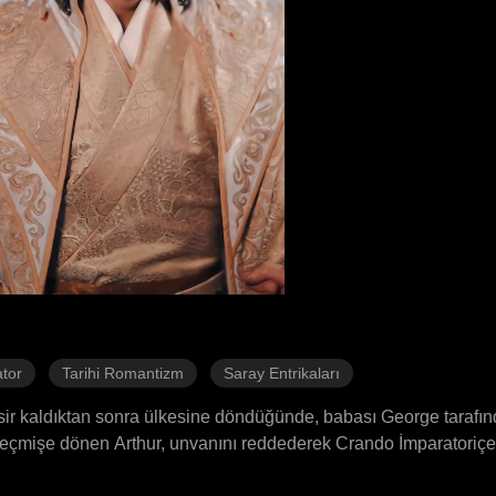
tor
Tarihi Romantizm
Saray Entrikaları
 esir kaldıktan sonra ülkesine döndüğünde, babası George tarafın
 Geçmişe dönen Arthur, unvanını reddederek Crando İmparatoriçe
r intikam ateşiyle kendi ürettiği silahlarla donattığı orduyu Pleka