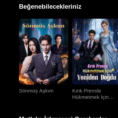
üzerine sürdü. Başkenti ele geçirdi, Richard’ın annesin
Beğenebilecekleriniz
oluşturduğu koalisyonu ezip hükümdarlarını esir alar
Sönmüş Aşkım
Kırık Prensle
Hükmetmek İçin
Yeniden Doğdu