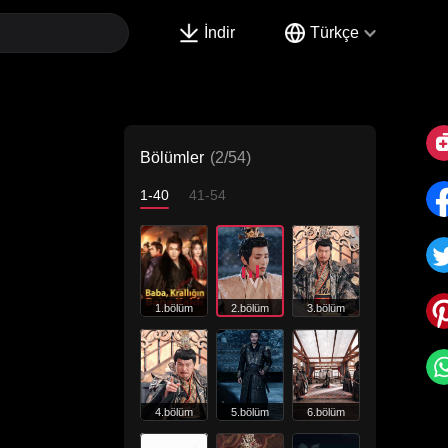
İndir
Türkçe
Bölümler
(2/54)
1-40
41-54
1.bölüm
2.bölüm
3.bölüm
4.bölüm
5.bölüm
6.bölüm