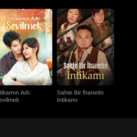
ntikamın Adı:
Sahte Bir İhanetin
evilmek
İntikamı