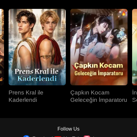
Prens Kral ile
Çapkın Kocam
İ
Kaderlendi
Geleceğin İmparatoru
S
Follow Us