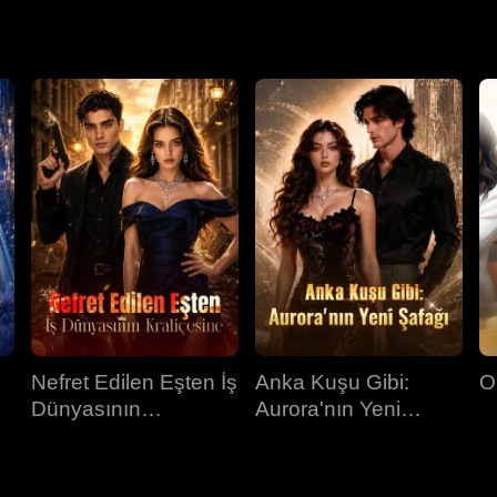
i zehirlediğini ortaya çıkardı, George’u tahttan indirdi. Ardından
ak tüm topraklara hâkim oldu.
Nefret Edilen Eşten İş
Anka Kuşu Gibi:
O
Dünyasının
Aurora'nın Yeni
Kraliçesine
Şafağı