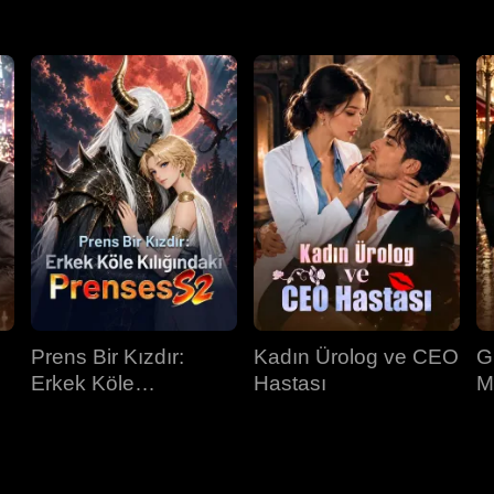
Prens Bir Kızdır:
Kadın Ürolog ve CEO
G
Erkek Köle
Hastası
M
Kılığındaki Prenses
İ