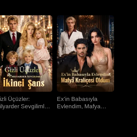
31.bölüm
32.bölüm
33.bölüm
34.bölüm
35.bölüm
36.bölüm
37.bölüm
38.bölüm
39.bölüm
40.bölüm
izli Üçüzler:
Ex'in Babasıyla
ilyarder Sevgilimle
Evlendim, Mafya
kinci Şans
Kraliçesi Oldum