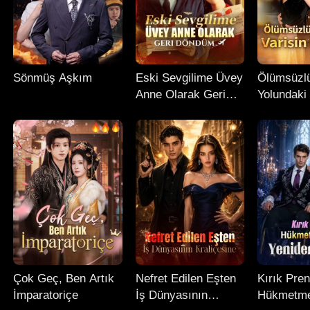
Sönmüş Aşkım
Eski Sevgilime Üvey
Ölümsüzl
Anne Olarak Geri
Yolundaki 
Döndüm
İntikamı
Çok Geç, Ben Artık
Nefret Edilen Eşten
Kırık Pren
İmparatoriçe
İş Dünyasının
Hükmetme