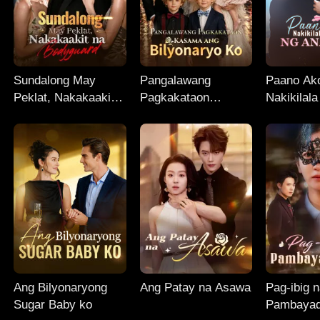
Sundalong May
Pangalawang
Paano Ak
Peklat, Nakakaakit
Pagkakataon
Nakikilal
na Bodyguard
Kasama ang
ng Anak 
Bilyonaryo Ko
Ang Bilyonaryong
Ang Patay na Asawa
Pag-ibig 
Sugar Baby ko
Pambayad