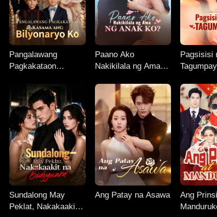
Pangalawang
Paano Ako
Pagsisisi
Pagkakataon
Nakikilala ng Ama
Tagumpay
Kasama ang
ng Anak Ko?
Bilyonaryo Ko
Sundalong May
Ang Patay na Asawa
Ang Prins
Peklat, Nakakaakit
Manduruk