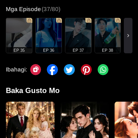
Mga Episode
(37/80)
EP 35
EP 36
EP 37
EP 38
Ibahagi:
Baka Gusto Mo