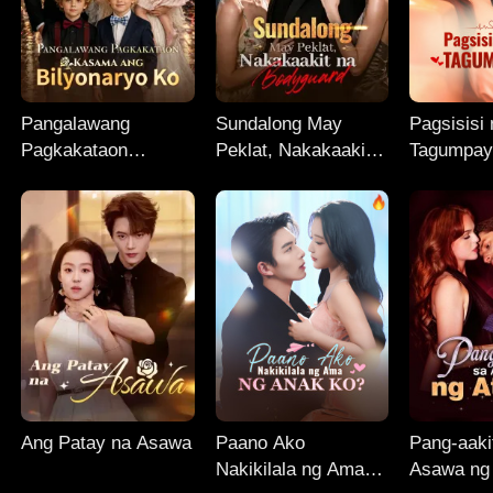
Pangalawang
Sundalong May
Pagsisisi
Pagkakataon
Peklat, Nakakaakit
Tagumpay
Kasama ang
na Bodyguard
Bilyonaryo Ko
Ang Patay na Asawa
Paano Ako
Pang-aaki
Nakikilala ng Ama
Asawa ng