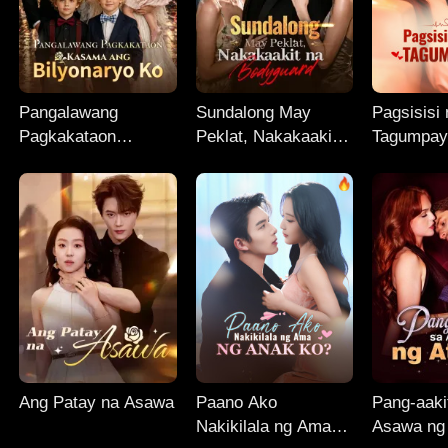
Pangalawang
Sundalong May
Pagsisisi
Pagkakataon
Peklat, Nakakaakit
Tagumpay
Kasama ang
na Bodyguard
Bilyonaryo Ko
Ang Patay na Asawa
Paano Ako
Pang-aaki
Nakikilala ng Ama
Asawa ng