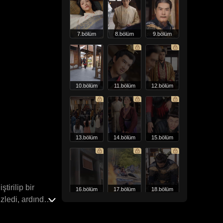
7.bölüm
8.bölüm
9.bölüm
10.bölüm
11.bölüm
12.bölüm
13.bölüm
14.bölüm
15.bölüm
tirilip bir
16.bölüm
17.bölüm
18.bölüm
zledi, ardından
konaktan saraya