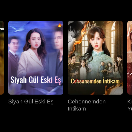
Siyah Gül Eski Eş
Cehennemden
K
İntikam
Y