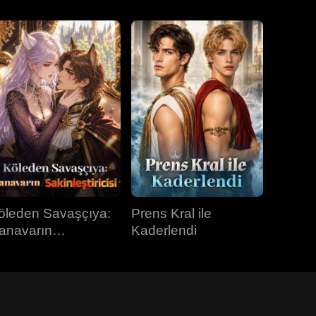
öleden Savaşçıya:
Prens Kral ile
anavarın
Kaderlendi
kinleştiricisi