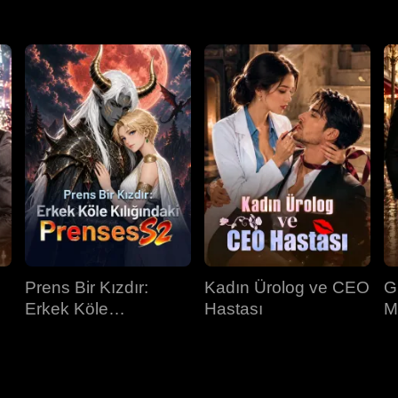
Prens Bir Kızdır:
Kadın Ürolog ve CEO
G
Erkek Köle
Hastası
M
Kılığındaki Prenses
İ