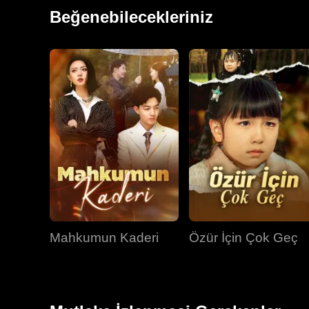
yayılarak tüm diyarı kasıp kavurdu.
Beğenebilecekleriniz
Mahkumun Kaderi
Özür İçin Çok Geç