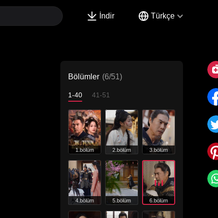
İndir
Türkçe
Bölümler
(6/51)
1-40
41-51
1.bölüm
2.bölüm
3.bölüm
4.bölüm
5.bölüm
6.bölüm