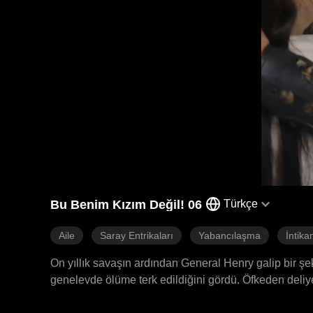
Bu Benim Kızım Değil! 06
Türkçe
Aile
Saray Entrikaları
Yabancılaşma
İntik
On yıllık savaşın ardından General Henry galip bir şeki
genelevde ölüme terk edildiğini gördü. Öfkeden deliy
sarayı sarsarak, komployu planlayanın ardındaki impar