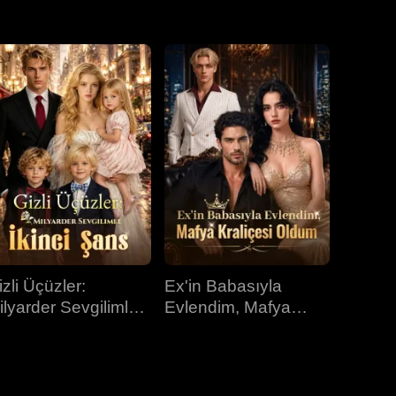
31.bölüm
32.bölüm
33.bölüm
34.bölüm
35.bölüm
36.bölüm
37.bölüm
38.bölüm
39.bölüm
40.bölüm
izli Üçüzler:
Ex'in Babasıyla
ilyarder Sevgilimle
Evlendim, Mafya
kinci Şans
Kraliçesi Oldum