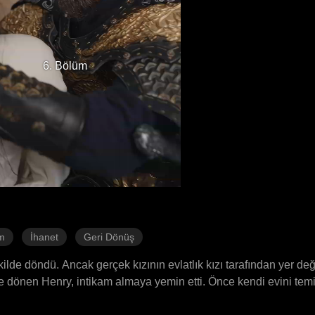
6. Bölüm
am
İhanet
Geri Dönüş
lde döndü. Ancak gerçek kızının evlatlık kızı tarafından yer değiş
e dönen Henry, intikam almaya yemin etti. Önce kendi evini temi
atorun ihanetini ortaya çıkardı. Babacan bir intikam fırtınası, 