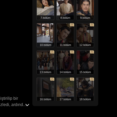
7.bölüm
8.bölüm
9.bölüm
10.bölüm
11.bölüm
12.bölüm
13.bölüm
14.bölüm
15.bölüm
tirilip bir
16.bölüm
17.bölüm
18.bölüm
zledi, ardından
konaktan saraya