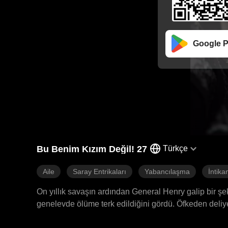
Google P
Bu Benim Kızım Değil! 27
Türkçe
Aile
Saray Entrikaları
Yabancılaşma
İntik
On yıllık savaşın ardından General Henry galip bir şeki
genelevde ölüme terk edildiğini gördü. Öfkeden deliy
sarayı sarsarak, komployu planlayanın ardındaki impar