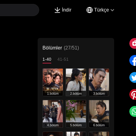
İndir
Türkçe
Bölümler
(27/51)
1-40
41-51
1.bölüm
2.bölüm
3.bölüm
4.bölüm
5.bölüm
6.bölüm