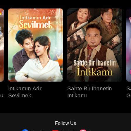
İntikamın Adı:
Sahte Bir İhanetin
S
ru
Sevilmek
İntikamı
G
Follow Us