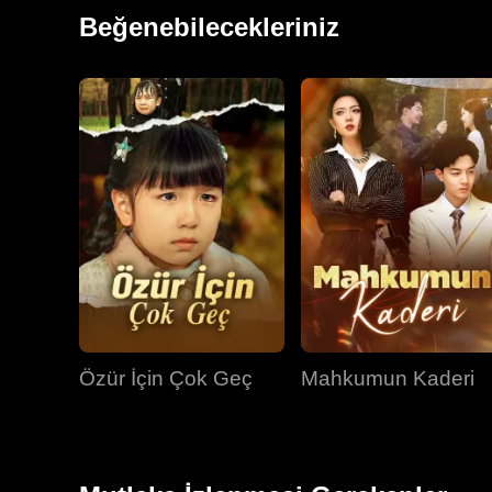
yayılarak tüm diyarı kasıp kavurdu.
Beğenebilecekleriniz
Özür İçin Çok Geç
Mahkumun Kaderi