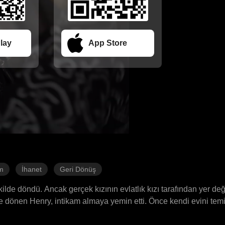
lay
App Store
am
İhanet
Geri Dönüş
lde döndü. Ancak gerçek kızının evlatlık kızı tarafından yer değiş
e dönen Henry, intikam almaya yemin etti. Önce kendi evini temi
atorun ihanetini ortaya çıkardı. Babacan bir intikam fırtınası, 