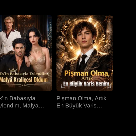
31.bölüm
32.bölüm
33.bölüm
34.bölüm
35.bölüm
36.bölüm
37.bölüm
38.bölüm
39.bölüm
40.bölüm
x'in Babasıyla
Pişman Olma, Artık
vlendim, Mafya
En Büyük Varis
raliçesi Oldum
Benim