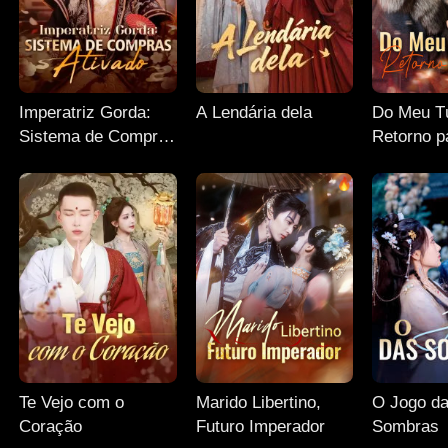
Imperatriz Gorda:
A Lendária dela
Do Meu T
Sistema de Compras
Retorno p
Ativado
Te Vejo com o
Marido Libertino,
O Jogo d
Coração
Futuro Imperador
Sombras