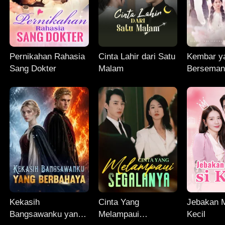
Pernikahan Rahasia
Cinta Lahir dari Satu
Kembar y
Sang Dokter
Malam
Berseman
Ayah CEO
Kekasih
Cinta Yang
Jebakan M
Bangsawanku yang
Melampaui
Kecil