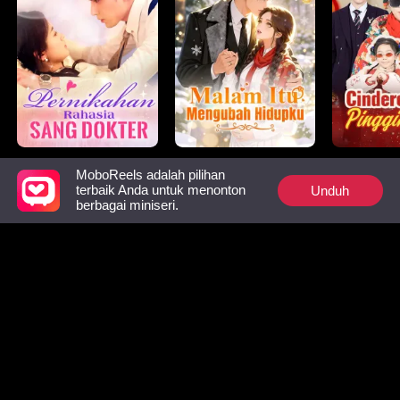
Pernikahan Rahasia
Malam Itu Mengubah
Cinderella
MoboReels adalah pilihan
Sang Dokter
Hidupku
Pinggir Ja
Unduh
terbaik Anda untuk menonton
berbagai miniseri.
Harus Tonton