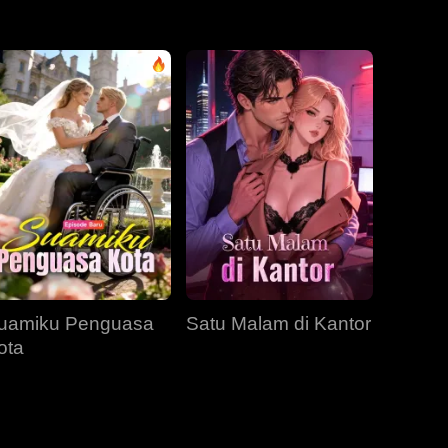
EP 31
EP 32
EP 33
EP 34
EP 35
EP 36
EP 37
EP 38
EP 39
EP 40
uamiku Penguasa
Satu Malam di Kantor
ota