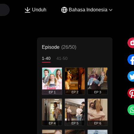
Unduh
Bahasa Indonesia
Episode
(26/50)
1-40
41-50
EP 1
EP 2
EP 3
EP 4
EP 5
EP 6