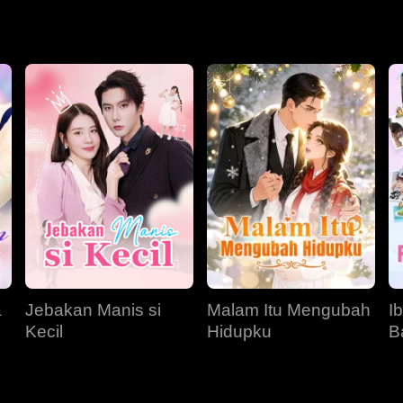
a
Jebakan Manis si
Malam Itu Mengubah
I
Kecil
Hidupku
B