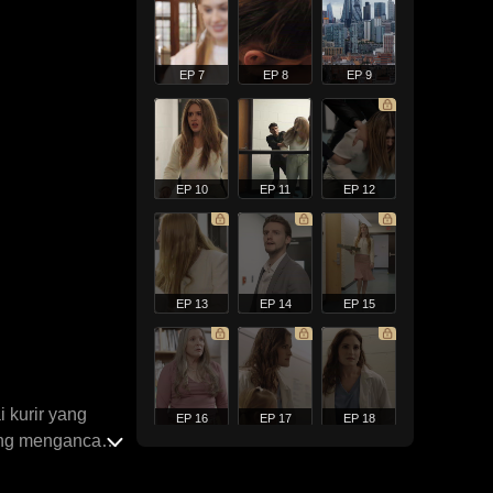
EP 7
EP 8
EP 9
EP 10
EP 11
EP 12
EP 13
EP 14
EP 15
 kurir yang
EP 16
EP 17
EP 18
yang mengancam