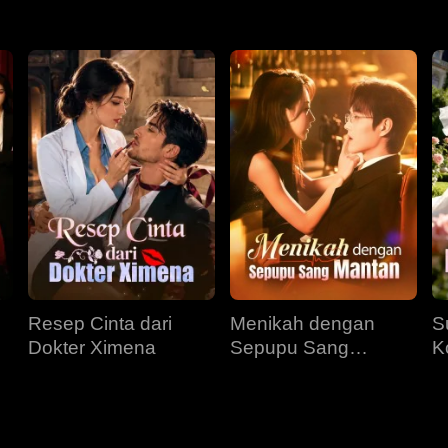
Resep Cinta dari
Menikah dengan
S
Dokter Ximena
Sepupu Sang
K
Mantan