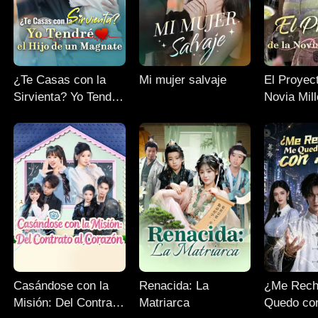
¿Te Casas con la
Mi mujer salvaje
El Proyect
Sirvienta? Yo Tendré
Novia Mill
el Hijo de un
Magnate
Casándose con la
Renacida: La
¿Me Rech
Misión: Del Contrato
Matriarca
Quedo co