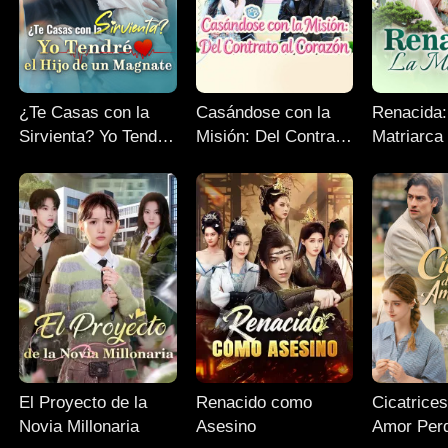
¿Te Casas con la
Casándose con la
Renacida:
Sirvienta? Yo Tendré
Misión: Del Contrato
Matriarca
el Hijo de un
al Corazón
Magnate
El Proyecto de la
Renacido como
Cicatrice
Novia Millonaria
Asesino
Amor Per