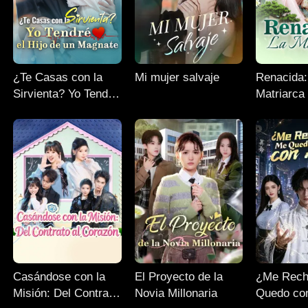
¿Te Casas con la
Mi mujer salvaje
Renacida:
Sirvienta? Yo Tendré
Matriarca
el Hijo de un
Magnate
Casándose con la
El Proyecto de la
¿Me Rech
Misión: Del Contrato
Novia Millonaria
Quedo co