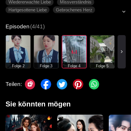
Wiedererwachte Liebe
Missverständnis
Hartgesottene Liebe
Gebrochenes Herz
Moderne Liebesgeschichten
Episoden
(4/41)
Folge 2
Folge 3
Folge 4
Folge 5
Teilen:
Sie könnten mögen