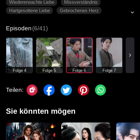
Wiedererwachte Liebe
Missverständnis
Hartgesottene Liebe
Gebrochenes Herz
Moderne Liebesgeschichten
Episoden
(6/41)
Folge 4
Folge 5
Folge 6
Folge 7
Teilen:
Sie könnten mögen