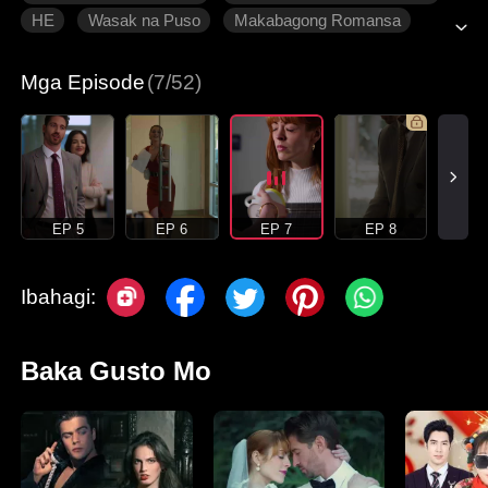
HE
Wasak na Puso
Makabagong Romansa
Mga Episode
(7/52)
EP 5
EP 6
EP 7
EP 8
Ibahagi:
Baka Gusto Mo