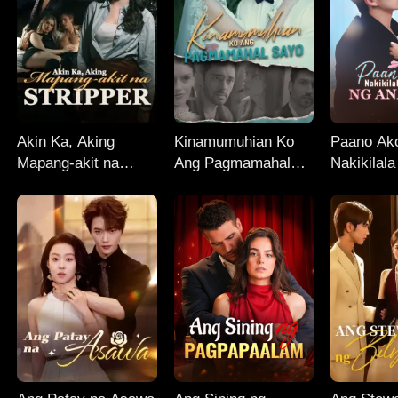
Akin Ka, Aking
Kinamumuhian Ko
Paano Ak
Mapang-akit na
Ang Pagmamahal
Nakikilal
Stripper
Sayo
ng Anak 