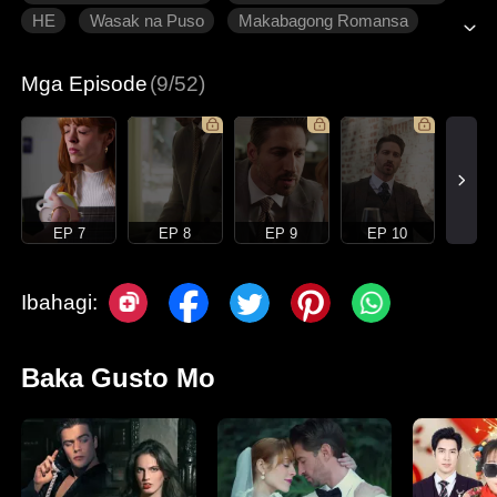
HE
Wasak na Puso
Makabagong Romansa
Mga Episode
(9/52)
EP 7
EP 8
EP 9
EP 10
Ibahagi:
Baka Gusto Mo