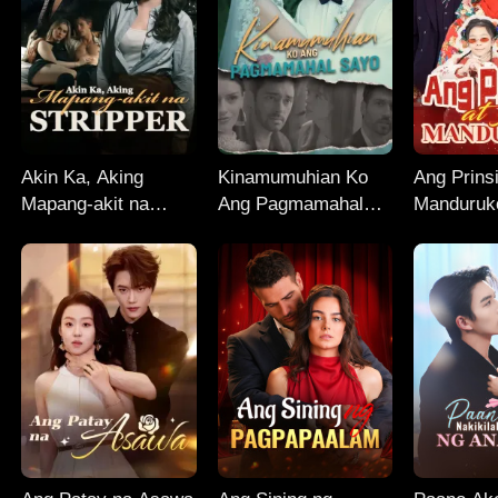
Akin Ka, Aking
Kinamumuhian Ko
Ang Prins
Mapang-akit na
Ang Pagmamahal
Manduruk
Stripper
Sayo