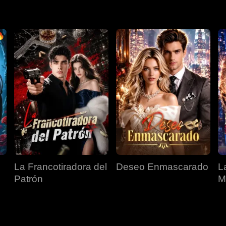
La Francotiradora del
Deseo Enmascarado
L
Patrón
M
S