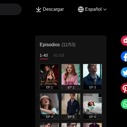
Descargar
Español
Episodios
(11/53)
1-40
41-53
EP 1
EP 2
EP 3
EP 4
EP 5
EP 6