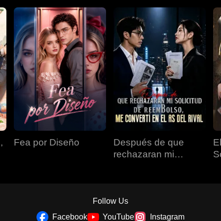
,
Fea por Diseño
Después de que
E
rechazaran mi
S
solicitud de
reembolso, me
convertí en el as del
rival
Follow Us
Facebook
YouTube
Instagram