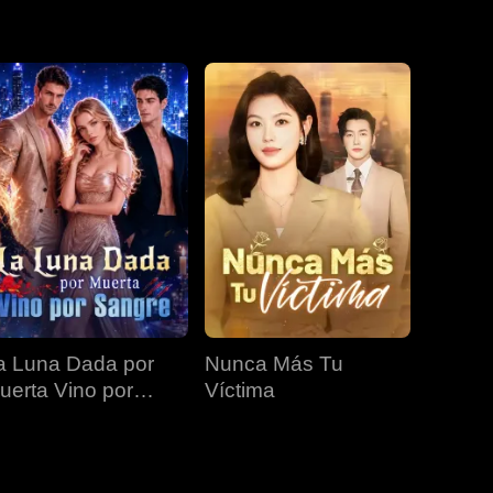
EP 19
EP 20
EP 21
EP 22
EP 23
EP 24
EP 25
EP 26
EP 27
a Luna Dada por
Nunca Más Tu
EP 28
EP 29
EP 30
uerta Vino por
Víctima
angre