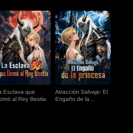
EP 31
EP 32
EP 33
EP 34
EP 35
EP 36
EP 37
EP 38
EP 39
a Esclava que
Atracción Salvaje: El
EP 40
omó al Rey Bestia
Engaño de la
Princesa