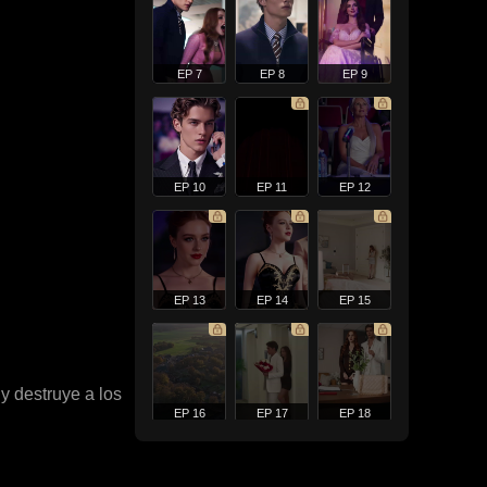
EP 7
EP 8
EP 9
EP 10
EP 11
EP 12
EP 13
EP 14
EP 15
y destruye a los
EP 16
EP 17
EP 18