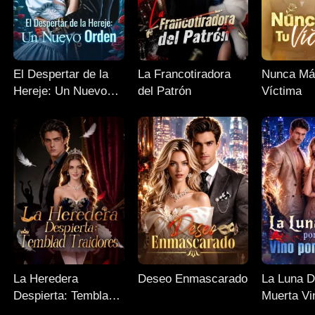
El Despertar de la
La Francotiradora
Nunca Má
Hereje: Un Nuevo
del Patrón
Víctima
Orden
La Heredera
Deseo Enmascarado
La Luna D
Despierta: Temblad
Muerta Vi
Traidores
Sangre