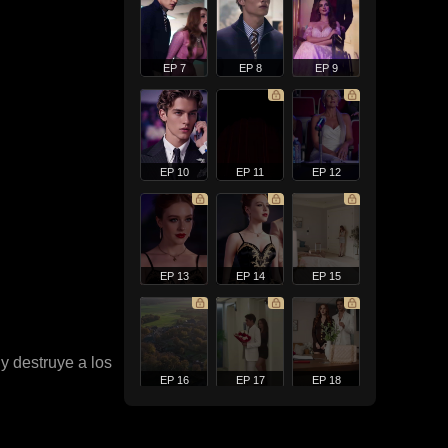
EP 7
EP 8
EP 9
EP 10
EP 11
EP 12
EP 13
EP 14
EP 15
y destruye a los
EP 16
EP 17
EP 18