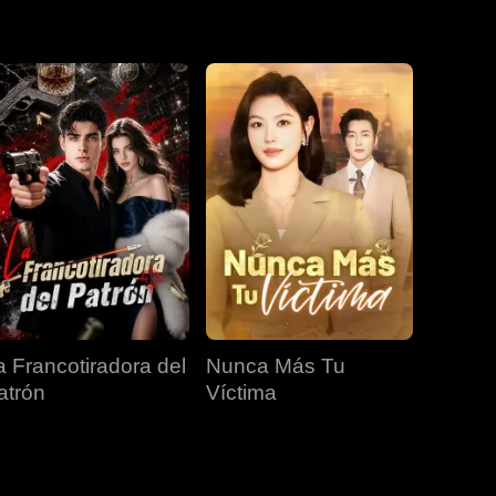
EP 19
EP 20
EP 21
EP 22
EP 23
EP 24
EP 25
EP 26
EP 27
a Francotiradora del
Nunca Más Tu
EP 28
EP 29
EP 30
atrón
Víctima