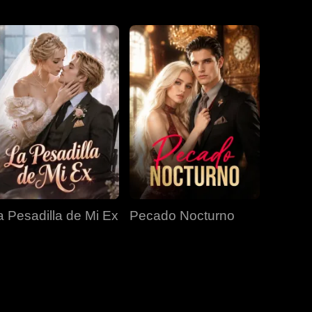
EP 31
EP 32
EP 33
EP 34
EP 35
EP 36
EP 37
EP 38
EP 39
a Pesadilla de Mi Ex
Pecado Nocturno
EP 40