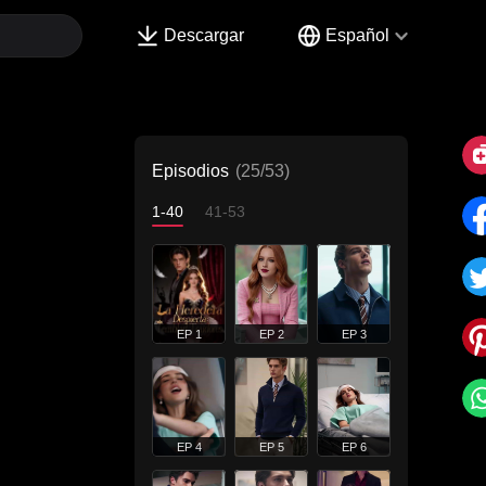
Descargar
Español
Episodios
(25/53)
1-40
41-53
EP 1
EP 2
EP 3
EP 4
EP 5
EP 6