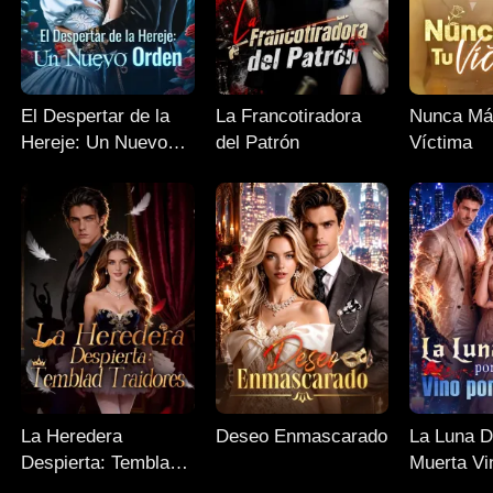
El Despertar de la
La Francotiradora
Nunca Má
Hereje: Un Nuevo
del Patrón
Víctima
Orden
La Heredera
Deseo Enmascarado
La Luna D
Despierta: Temblad
Muerta Vi
Traidores
Sangre