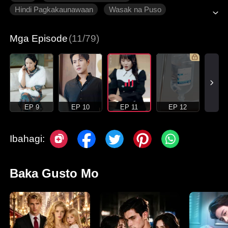
Hindi Pagkakaunawaan
Wasak na Puso
Makabagong Romansa
Mga Episode
(11/79)
EP 9
EP 10
EP 11
EP 12
Ibahagi:
Baka Gusto Mo