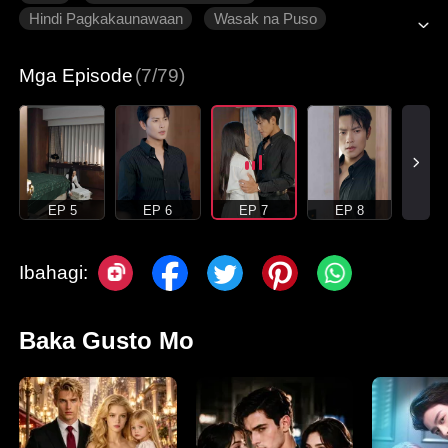
Hindi Pagkakaunawaan
Wasak na Puso
Makabagong Romansa
Mga Episode
(7/79)
EP 5
EP 6
EP 7
EP 8
Ibahagi:
Baka Gusto Mo