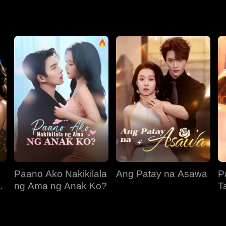
 lalaki, nagkrus ang kanyang landas sa pamilya Dixon, na nagdu
kanyang pagkawala, natutunan ni Chris na magmahal at nagha
 nagmistulang yelo ni Sylvia sa pagbabago ni Chris, kailangan
nakaraang hindi pagkakaintindihan.
Paano Ako Nakikilala
Ang Patay na Asawa
P
ng Ama ng Anak Ko?
T