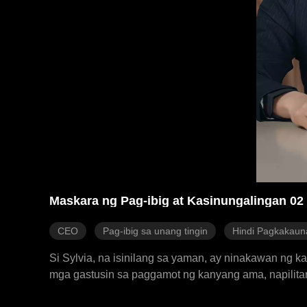
Maskara ng Pag-ibig at Kasinungalingan 02
CEO
Pag-ibig sa unang tingin
Hindi Pagkakau
Si Sylvia, na isinilang sa yaman, ay ninakawan ng
mga gastusin sa paggamot ng kanyang ama, napilitan s
mapagsamantala, pinakitunguhan niya si Sylvia nan