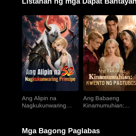
Listahan ng mga Dapat Bantaya
Ang Alipin na
Ang Babaeng
Nagkukunwaring
Kinamumuhian:
Prinsipe
Kwento ng Pagtubo
Mga Bagong Paglabas