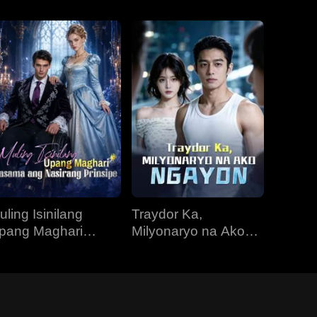
uling Isinilang
Traydor Ka,
pang Maghari
Milyonaryo na Ako
asama ang
Ngayon
asirang Prinsipe