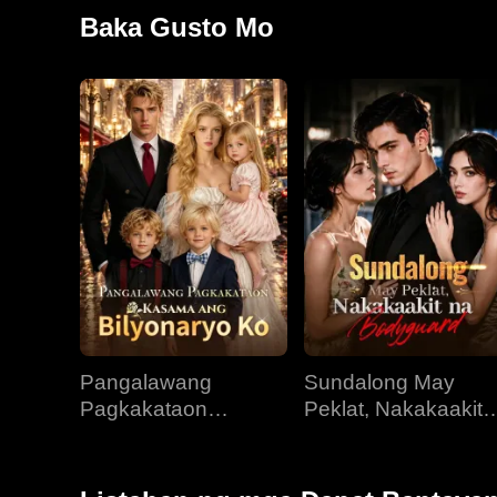
Sylvia na tumakas. Matapos na halos ibigay sa ibang
Baka Gusto Mo
unting paglitaw ng kanyang tunay na pagkatao. Sa 
pagtubos. Bagaman unti-unting natutunaw ang pusong
lampasan ang malaking balakid ng katayuan at mga 
Pangalawang
Sundalong May
Pagkakataon
Peklat, Nakakaakit
Kasama ang
na Bodyguard
Bilyonaryo Ko