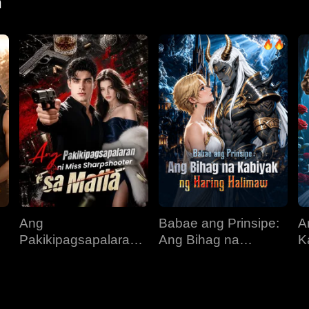
n
Ang
Babae ang Prinsipe:
A
Pakikipagsapalaran
Ang Bihag na
K
s
ni Miss Sharpshooter
Kabiyak ng Haring
I
sa Mafia
Halimaw
A