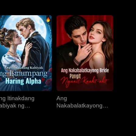
EP 31
EP 32
EP 33
EP 34
EP 35
EP 36
EP 37
EP 38
EP 39
EP 40
ng Itinakdang
Ang
abiyak ng
Nakabalatkayong
sinumpang Haring
Bride, Pangit Ngunit
lpha
Kaakit-akit