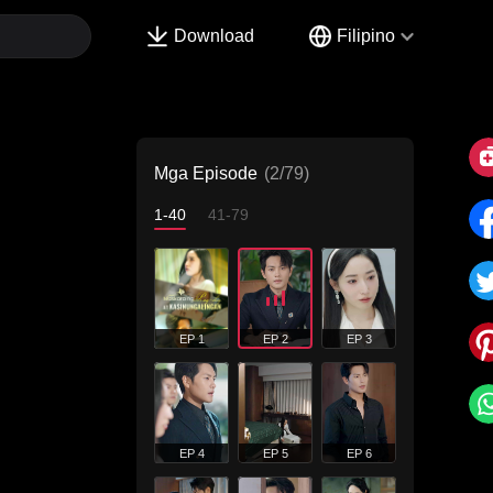
Download
Filipino
Mga Episode
(2/79)
1-40
41-79
EP 1
EP 2
EP 3
EP 4
EP 5
EP 6