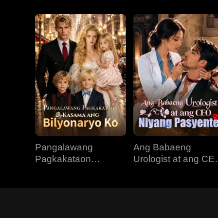
Pangalawang
Ang Babaeng
Pagkakataon
Urologist at ang CE
Kasama ang
Niyang Pasyente
Bilyonaryo Ko