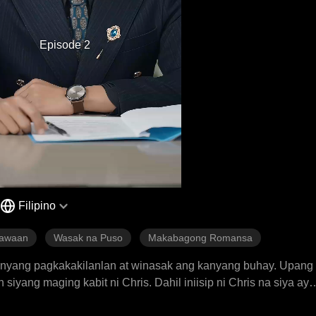
Episode 2
Filipino
nawaan
Wasak na Puso
Makabagong Romansa
 kanyang pagkakakilanlan at winasak ang kanyang buhay. Upan
iyang maging kabit ni Chris. Dahil iniisip ni Chris na siya ay
g may paghamak at pahirap. Nang hindi na niya makayanan, na