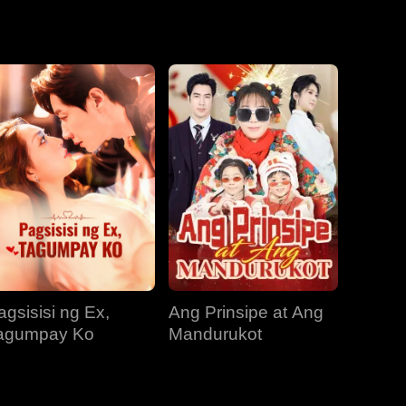
lot sa unti-
hangad ng
EP 19
EP 20
EP 21
 pa rin nilang
EP 22
EP 23
EP 24
EP 25
EP 26
EP 27
agsisisi ng Ex,
Ang Prinsipe at Ang
EP 28
EP 29
EP 30
agumpay Ko
Mandurukot