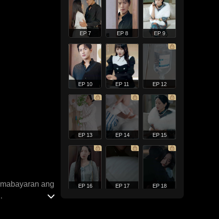
EP 7
EP 8
EP 9
EP 10
EP 11
EP 12
EP 13
EP 14
EP 15
g mabayaran ang
EP 16
EP 17
EP 18
gpasya si