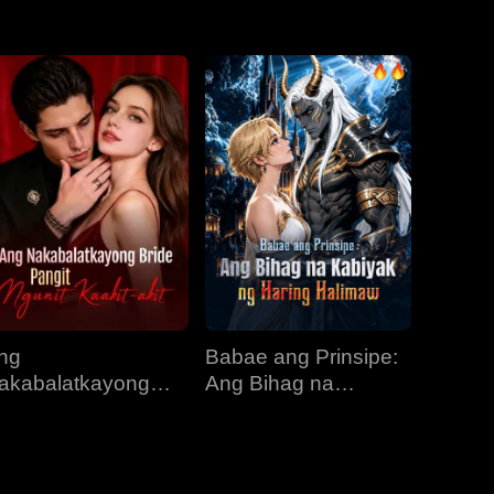
EP 31
EP 32
EP 33
EP 34
EP 35
EP 36
EP 37
EP 38
EP 39
EP 40
ng
Babae ang Prinsipe:
akabalatkayong
Ang Bihag na
ride, Pangit Ngunit
Kabiyak ng Haring
aakit-akit
Halimaw