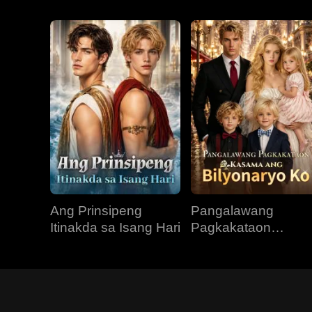
Ang Prinsipeng
Pangalawang
Itinakda sa Isang Hari
Pagkakataon
Kasama ang
Bilyonaryo Ko