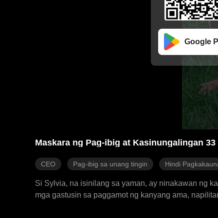
Google P
Maskara ng Pag-ibig at Kasinungalingan 33
CEO
Pag-ibig sa unang tingin
Hindi Pagkakau
Si Sylvia, na isinilang sa yaman, ay ninakawan ng
mga gastusin sa paggamot ng kanyang ama, napilitan s
mapagsamantala, pinakitunguhan niya si Sylvia nan