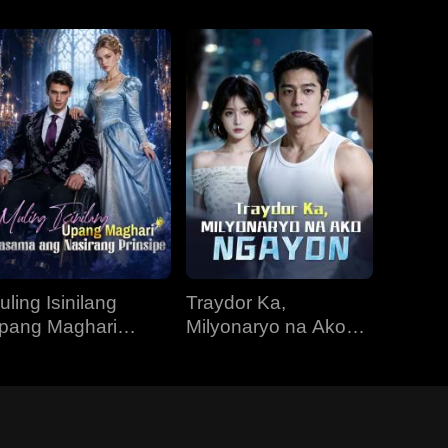
uling Isinilang
Traydor Ka,
pang Maghari
Milyonaryo na Ako
asama ang
Ngayon
asirang Prinsipe