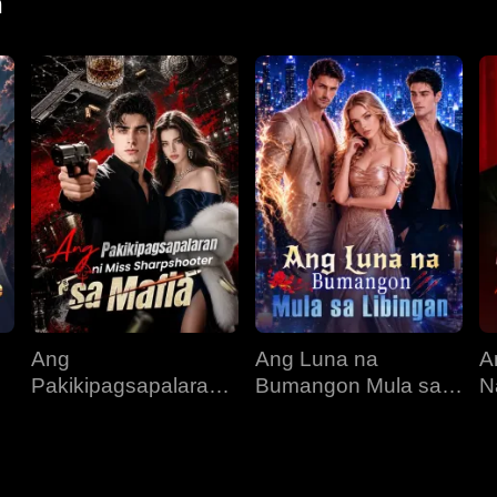
n
Ang
Ang Luna na
A
Pakikipagsapalaran
Bumangon Mula sa
N
ni Miss Sharpshooter
Libingan
B
sa Mafia
K