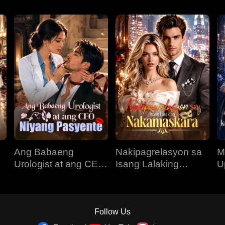
Ang Babaeng
Nakipagrelasyon sa
M
Urologist at ang CEO
Isang Lalaking
U
Niyang Pasyente
Nakamaskara
K
N
Follow Us