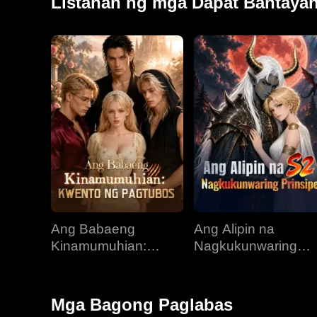
Listahan ng mga Dapat Bantaya
Ang Babaeng
Ang Alipin na
Kinamumuhian:
Nagkukunwaring
Kwento ng Pagtubos
Prinsipe
Mga Bagong Paglabas