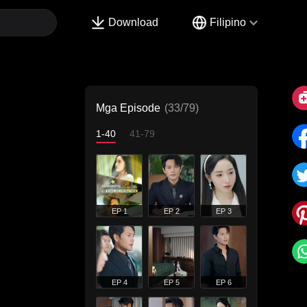
Download
Filipino
Mga Episode
(33/79)
1-40
41-79
EP 1
EP 2
EP 3
EP 4
EP 5
EP 6