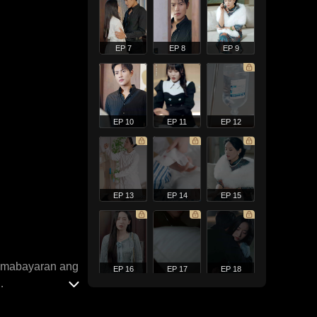
EP 7
EP 8
EP 9
EP 10
EP 11
EP 12
EP 13
EP 14
EP 15
g mabayaran ang
EP 16
EP 17
EP 18
gpasya si