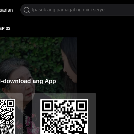
sarian
EP 33
I-download ang App