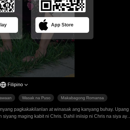
lay
App Store
Filipino
nawaan
Wasak na Puso
Makabagong Romansa
 kanyang pagkakakilanlan at winasak ang kanyang buhay. Upan
iyang maging kabit ni Chris. Dahil iniisip ni Chris na siya ay
g may paghamak at pahirap. Nang hindi na niya makayanan, na