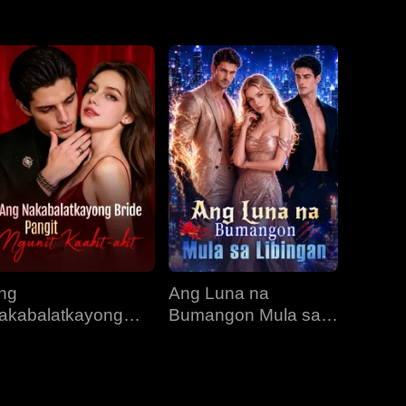
EP 31
EP 32
EP 33
EP 34
EP 35
EP 36
EP 37
EP 38
EP 39
EP 40
ng
Ang Luna na
akabalatkayong
Bumangon Mula sa
ride, Pangit Ngunit
Libingan
aakit-akit