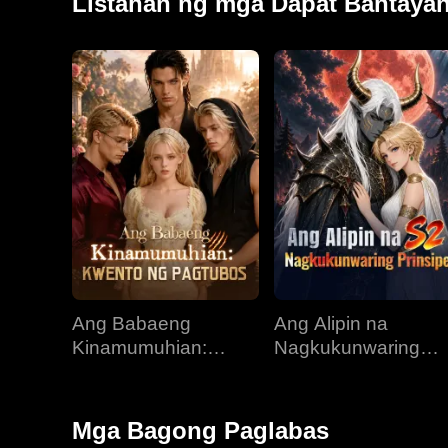
Listahan ng mga Dapat Bantaya
Ang Babaeng
Ang Alipin na
Kinamumuhian:
Nagkukunwaring
Kwento ng Pagtubos
Prinsipe
Mga Bagong Paglabas