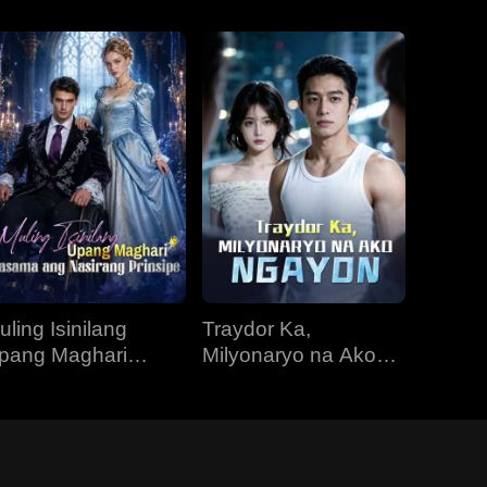
uling Isinilang
Traydor Ka,
pang Maghari
Milyonaryo na Ako
asama ang
Ngayon
asirang Prinsipe