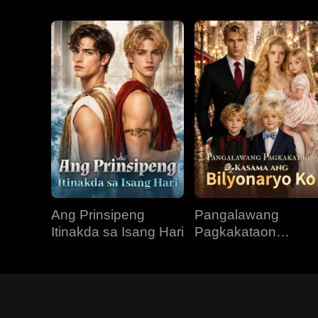
Ang Prinsipeng
Pangalawang
Itinakda sa Isang Hari
Pagkakataon
Kasama ang
Bilyonaryo Ko