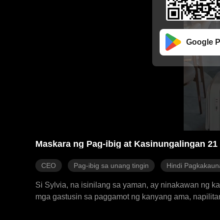
Google P
Maskara ng Pag-ibig at Kasinungalingan 21
CEO
Pag-ibig sa unang tingin
Hindi Pagkakau
Si Sylvia, na isinilang sa yaman, ay ninakawan ng
mga gastusin sa paggamot ng kanyang ama, napilitan s
mapagsamantala, pinakitunguhan niya si Sylvia nan