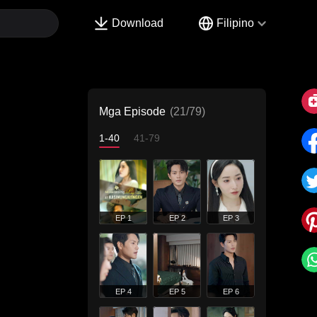
Download
Filipino
Mga Episode
(21/79)
1-40
41-79
EP 1
EP 2
EP 3
EP 4
EP 5
EP 6