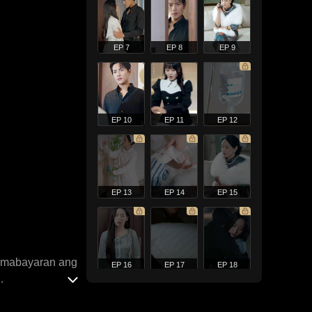
EP 7
EP 8
EP 9
EP 10
EP 11
EP 12
EP 13
EP 14
EP 15
g mabayaran ang
EP 16
EP 17
EP 18
gpasya si