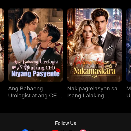
Ang Babaeng
Nakipagrelasyon sa
M
Urologist at ang CEO
Isang Lalaking
U
Niyang Pasyente
Nakamaskara
K
N
Follow Us