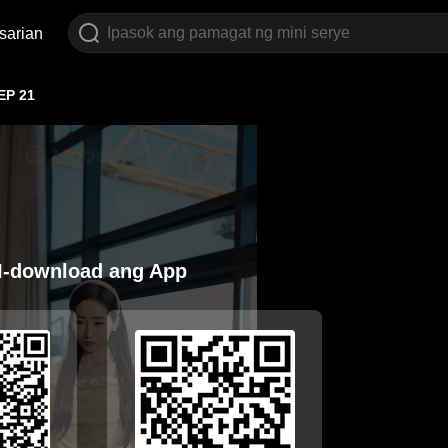
sarian
EP 21
I-download ang App