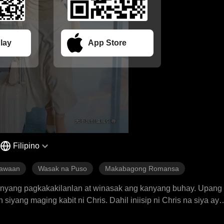
lay
App Store
Filipino
nawaan
Wasak na Puso
Makabagong Romansa
 kanyang pagkakakilanlan at winasak ang kanyang buhay. Upan
iyang maging kabit ni Chris. Dahil iniisip ni Chris na siya ay
g may paghamak at pahirap. Nang hindi na niya makayanan, na