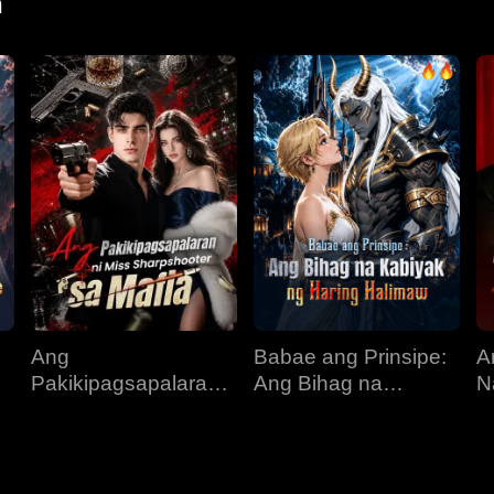
n
Ang
Babae ang Prinsipe:
A
Pakikipagsapalaran
Ang Bihag na
N
ni Miss Sharpshooter
Kabiyak ng Haring
B
sa Mafia
Halimaw
K