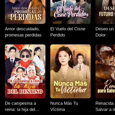
Amor descuidado,
El Vuelo del Cisne
Deseo un Futuro si
promesas perdidas
Perdido
Dolor
De campesina a
Nunca Más Tu
Renacida 
reina: la hija del
Víctima
Salvar a m