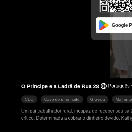
Google P
O Príncipe e a Ladrã de Rua 28
Português
CEO
Caso de uma noite
Grávida
Mal-ente
Um pai trabalhador rural, incapaz de receber seu sal
crítico. Determinada a cobrar o dinheiro devido, Ka
CEO Vincent, sendo mal interpretada como tendo inte