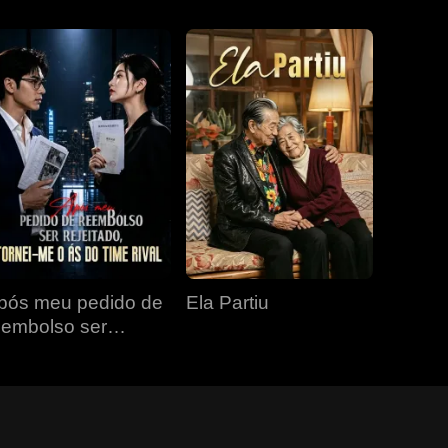
pós meu pedido de
Ela Partiu
eembolso ser
ejeitado, tornei-me o
s do time rival