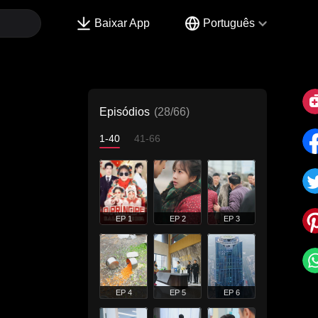
Baixar App
Português
Episódios
(28/66)
1-40
41-66
EP 1
EP 2
EP 3
EP 4
EP 5
EP 6