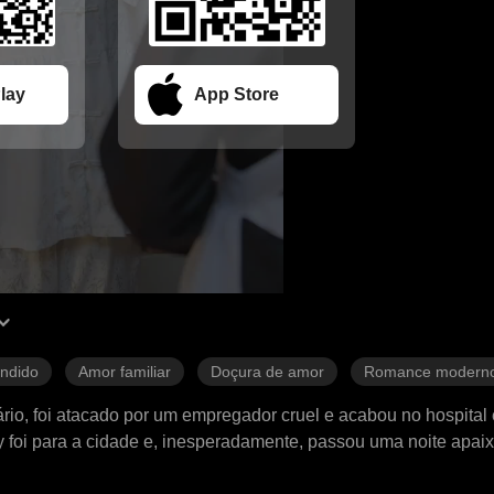
lay
App Store
ndido
Amor familiar
Doçura de amor
Romance modern
ário, foi atacado por um empregador cruel e acabou no hospital
thy foi para a cidade e, inesperadamente, passou uma noite apa
nções ocultas. Logo depois, Kathy descobriu que estava grávid