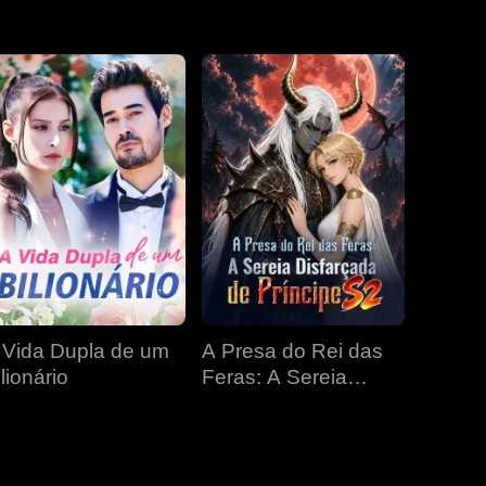
EP 31
EP 32
EP 33
EP 34
EP 35
EP 36
EP 37
EP 38
EP 39
EP 40
 Vida Dupla de um
A Presa do Rei das
lionário
Feras: A Sereia
Disfarçada de
Príncipe