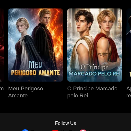
om
Meu Perigoso
O Príncipe Marcado
A
Amante
pelo Rei
r
r
á
Follow Us