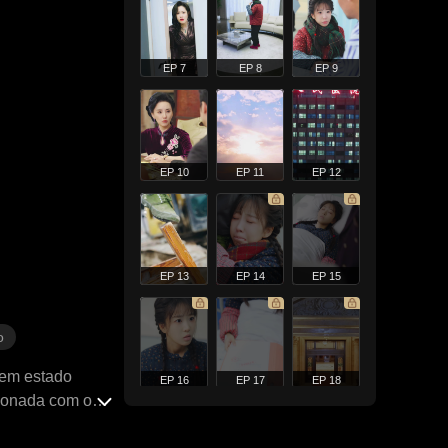
EP 7
EP 8
EP 9
EP 10
EP 11
EP 12
EP 13
EP 14
EP 15
o
 em estado
EP 16
EP 17
EP 18
ixonada com o
a e foi expulsa