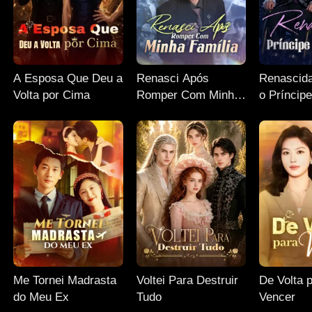
A Esposa Que Deu a
Renasci Após
Renascida
Volta por Cima
Romper Com Minha
o Príncip
Família
Me Tornei Madrasta
Voltei Para Destruir
De Volta 
do Meu Ex
Tudo
Vencer