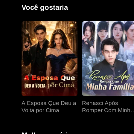
derrotar uma coalizão de nações, ele finalmente imp
Você gostaria
A Esposa Que Deu a
Renasci Após
Volta por Cima
Romper Com Minha
Família