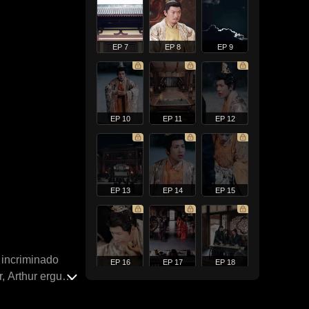
EP 7
EP 8
EP 9
EP 10
EP 11
EP 12
EP 13
EP 14
EP 15
 incriminado
EP 16
EP 17
EP 18
r, Arthur ergue
ua mãe. Ao