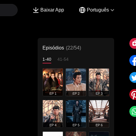
Baixar App
Português
Episódios
(22/54)
1-40
41-54
EP 1
EP 2
EP 3
EP 4
EP 5
EP 6