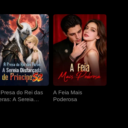
EP 31
EP 32
EP 33
EP 34
EP 35
EP 36
EP 37
EP 38
EP 39
EP 40
 Presa do Rei das
A Feia Mais
eras: A Sereia
Poderosa
isfarçada de
ríncipe