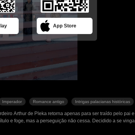
lay
App Store
Imperador
Romance antigo
Intrigas palacianas históricas
eiro Arthur de Pleka retorna apenas para ser traído pelo pai e
título e foge, mas a perseguição não cessa. Decidido a se vinga
ades, toma a capital e revela a verdade por trás da morte de s