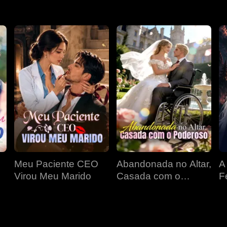
Meu Paciente CEO
Abandonada no Altar,
A
Virou Meu Marido
Casada com o
F
Poderoso
D
P