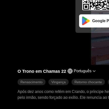
Google P
O Trono em Chamas 22
Português
Renascimento
Vingança
Retorno chocante
Após dez anos como refém em Crando, o príncipe herd
pelo irmão, sendo forçado ao exílio. Ele renuncia ao 
um exército com armas criadas por ele, conquista cid