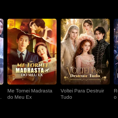
õe seu domínio.
Me Tornei Madrasta
Voltei Para Destruir
R
do Meu Ex
Tudo
o