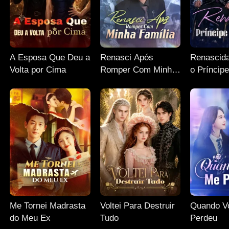
A Esposa Que Deu a
Renasci Após
Renascida
Volta por Cima
Romper Com Minha
o Príncip
Família
Me Tornei Madrasta
Voltei Para Destruir
Quando V
do Meu Ex
Tudo
Perdeu