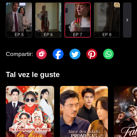
EP 5
EP 6
EP 7
EP 8
Compartir:
Tal vez le guste