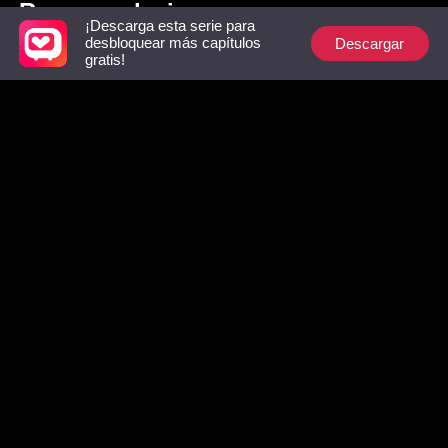
Recomendaciones
¡Descarga esta serie para
Descargar
desbloquear más capítulos
gratis!
Contrato de Amor,
El Error Perfecto de
Dulce Ka
Pacto de Venganza
Mi Ex