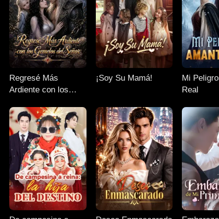
Regresé Más
¡Soy Su Mamá!
Mi Peligr
Ardiente con los
Real
Gemelos del Señor