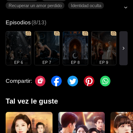
Recuperar un amor perdido
Identidad oculta
Dulzura de amor
Episodios
(8/13)
EP 6
EP 7
EP 8
EP 9
Compartir:
Tal vez le guste