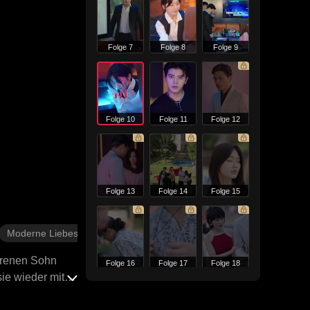
Folge 7
Folge 8
Folge 9
Folge 10
Folge 11
Folge 12
Folge 13
Folge 14
Folge 15
Moderne Liebesgeschichten
orenen Sohn
Folge 16
Folge 17
Folge 18
ie wieder mit
ließlich wieder