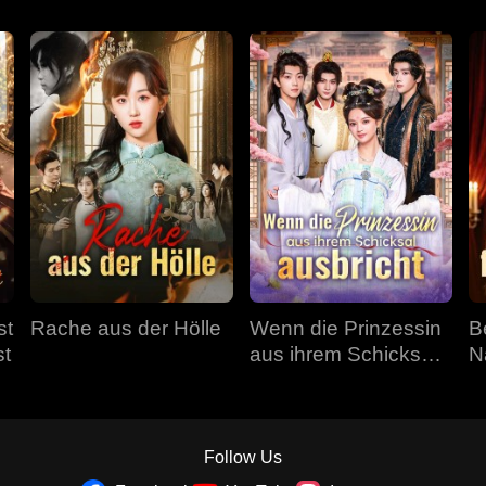
st
Rache aus der Hölle
Wenn die Prinzessin
B
st
aus ihrem Schicksal
N
ausbricht
Follow Us