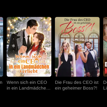
em
Wenn sich ein CEO
Die Frau des CEO ist
D
in ein Landmädchen
ein geheimer Boss?!
L
verliebt