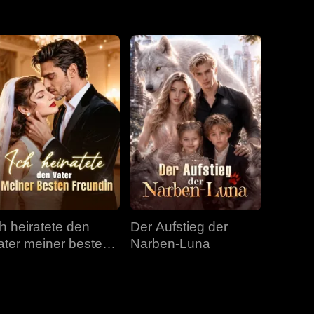
Folge 31
Folge 32
Folge 33
Folge 34
Folge 35
Folge 36
Folge 37
Folge 38
Folge 39
Folge 40
ch heiratete den
Der Aufstieg der
ater meiner besten
Narben-Luna
reundin