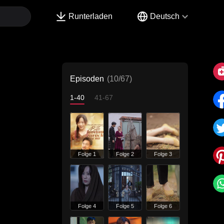
Runterladen
Deutsch
Episoden
(10/67)
1-40
41-67
Folge 1
Folge 2
Folge 3
Folge 4
Folge 5
Folge 6