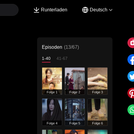
Runterladen
Deutsch
Episoden
(13/67)
1-40
41-67
Folge 1
Folge 2
Folge 3
Folge 4
Folge 5
Folge 6