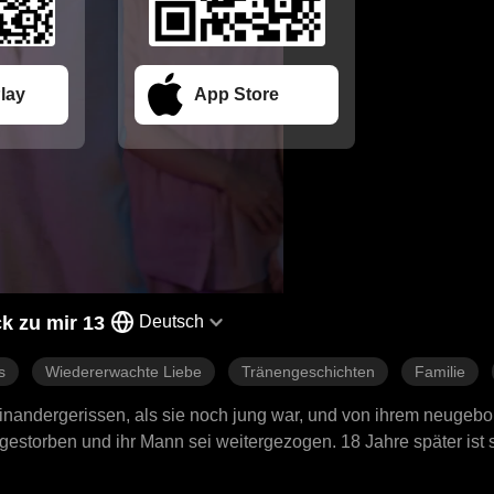
lay
App Store
k zu mir 13
Deutsch
s
Wiedererwachte Liebe
Tränengeschichten
Familie
inandergerissen, als sie noch jung war, und von ihrem neugeb
gestorben und ihr Mann sei weitergezogen. 18 Jahre später ist s
 wieder. Nach einigen Missverständnissen findet die Familie sch