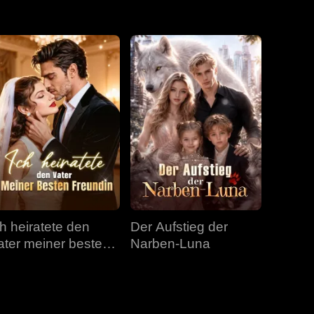
Folge 31
Folge 32
Folge 33
Folge 34
Folge 35
Folge 36
Folge 37
Folge 38
Folge 39
Folge 40
ch heiratete den
Der Aufstieg der
ater meiner besten
Narben-Luna
reundin