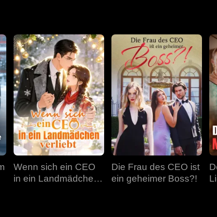
em
Wenn sich ein CEO
Die Frau des CEO ist
D
in ein Landmädchen
ein geheimer Boss?!
L
verliebt