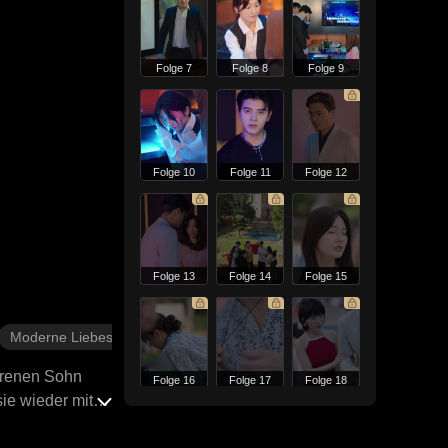
Folge 7
Folge 8
Folge 9
Folge 10
Folge 11
Folge 12
Folge 13
Folge 14
Folge 15
Moderne Liebesgeschichten
orenen Sohn
Folge 16
Folge 17
Folge 18
ie wieder mit
ließlich wieder