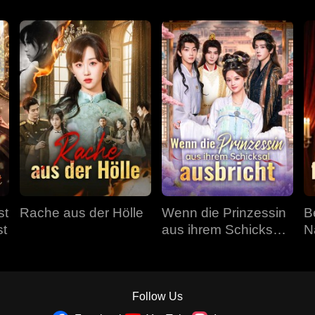
st
Rache aus der Hölle
Wenn die Prinzessin
B
st
aus ihrem Schicksal
N
ausbricht
Follow Us