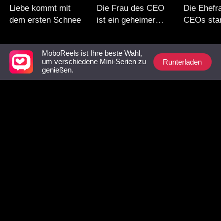
Liebe kommt mit
Die Frau des CEO
Die Ehefr
dem ersten Schnee
ist ein geheimer
CEOs sta
Boss?!
dem Armen
MoboReels ist Ihre beste Wahl,
Unbedingt ansehen-Liste
Runterladen
um verschiedene Mini-Serien zu
genießen.
Die Frau mit den
Tagsüber seine
Die Gefa
Zwillingen
Sekretärin, nachts
Bestienkö
sein Geheimnis