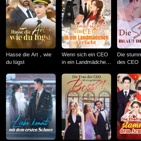
Hasse die Art，wie
Wenn sich ein CEO
Die stum
du lügst
in ein Landmädchen
des CEO
verliebt