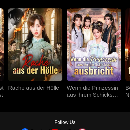
st
Rache aus der Hölle
Wenn die Prinzessin
B
st
aus ihrem Schicksal
N
ausbricht
Follow Us