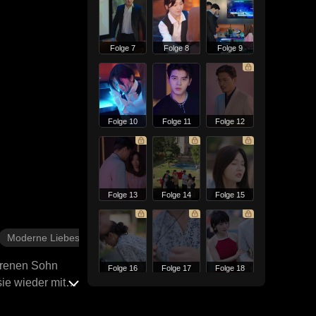
Folge 7
Folge 8
Folge 9
Folge 10
Folge 11
Folge 12
Folge 13
Folge 14
Folge 15
Moderne Liebesgeschichten
orenen Sohn
Folge 16
Folge 17
Folge 18
ie wieder mit
ließlich wieder