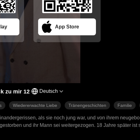
lay
App Store
k zu mir 12
Deutsch
s
Wiedererwachte Liebe
Tränengeschichten
Familie
inandergerissen, als sie noch jung war, und von ihrem neugeb
gestorben und ihr Mann sei weitergezogen. 18 Jahre später ist s
 wieder. Nach einigen Missverständnissen findet die Familie sch