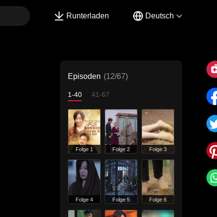
Runterladen
Deutsch
Episoden
(12/67)
1-40
41-67
Folge 1
Folge 2
Folge 3
Folge 4
Folge 5
Folge 6