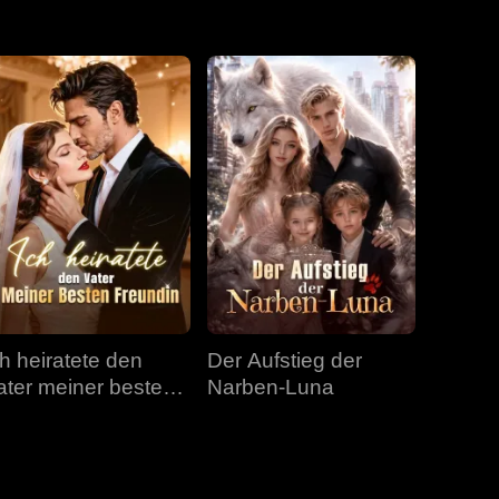
Folge 31
Folge 32
Folge 33
Folge 34
Folge 35
Folge 36
Folge 37
Folge 38
Folge 39
Folge 40
ch heiratete den
Der Aufstieg der
ater meiner besten
Narben-Luna
reundin