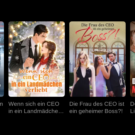
em
Wenn sich ein CEO
Die Frau des CEO ist
D
in ein Landmädchen
ein geheimer Boss?!
L
verliebt