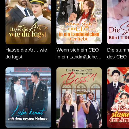
Hasse die Art，wie
Wenn sich ein CEO
Die stum
du lügst
in ein Landmädchen
des CEO
verliebt