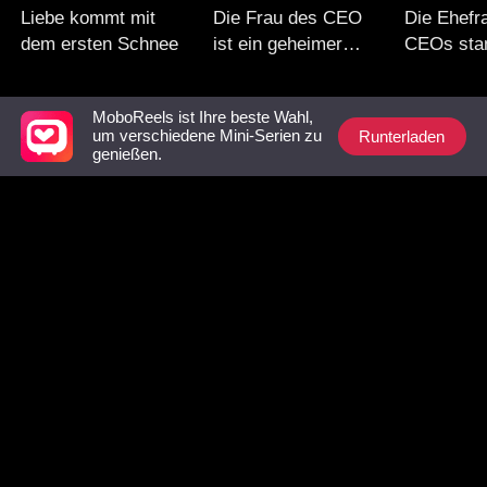
Liebe kommt mit
Die Frau des CEO
Die Ehefr
dem ersten Schnee
ist ein geheimer
CEOs sta
Boss?!
dem Armen
MoboReels ist Ihre beste Wahl,
Unbedingt ansehen-Liste
Runterladen
um verschiedene Mini-Serien zu
genießen.
Die Frau mit den
Tagsüber seine
Die Gefa
Zwillingen
Sekretärin, nachts
Bestienkö
sein Geheimnis