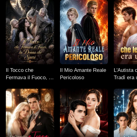
Il Tocco che
Il Mio Amante Reale
L'Autista 
Fermava il Fuoco, la
Pericoloso
Tradì era
Donna che Sparì