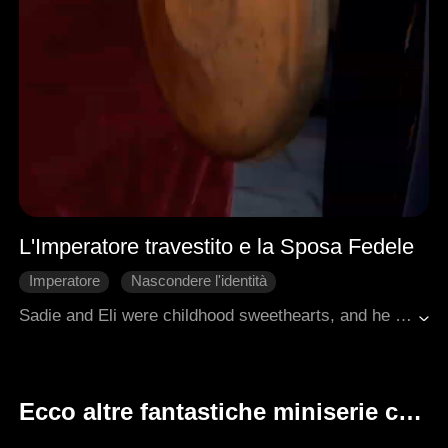
L'Imperatore travestito e la Sposa Fedele
Imperatore
Nascondere l'identità
Matrimonio lampo
Intrighi di Palazzo
Sadie and Eli were childhood sweethearts, and he vowed to marry her once he succeeded. Piper, the chancellor's daughter, sneered at Sadie's lowly status, insisting Eli would wed her instead. Heartbroken, Sadie married a beggar by the roadside, braving public scorn to build a life with him, not knowing the beggar was the emperor in disguise.
Amore dopo il matrimonio
Romanzo antico
Ecco altre fantastiche miniserie che ti potrebbero piacere