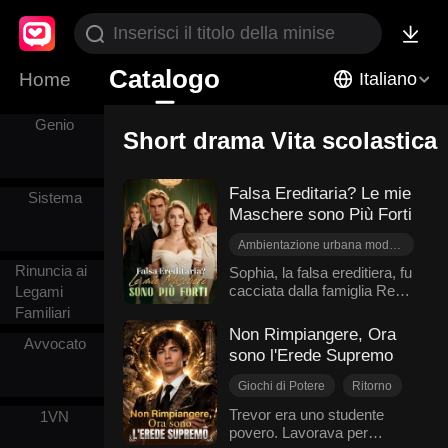
Amore tra
capelli
Catalogo
Home
Italiano
d'argento
Genio
Short drama Vita scolastica
Falsa Ereditaria? Le mie
Sistema
Maschere sono Più Forti
Ambientazione urbana moderna
Faida Familiare
Rinuncia ai
Sophia, la falsa ereditiera, fu
cacciata dalla famiglia Reed.
Legami
Identità Nascoste
Poi salvò Sebastian, il
Familiari
Storia centrata sulla donna
principe più inavvicinabile
Non Rimpiangere, Ora
Vita scolastica
Avvocato
della città, da un veleno
sono l'Erede Supremo
Rivoluzione delle Sorti
mortale. E fu subito
reclamata dagli Hart, la sua
Giochi di Potere
Ritorno
vera famiglia. Ma il suo
Vita scolastica
Trevor era uno studente
1VN
ritorno scatenò la guerra con
povero. Lavorava per
Nascondere l'identità
Chloe, la sorella adottiva