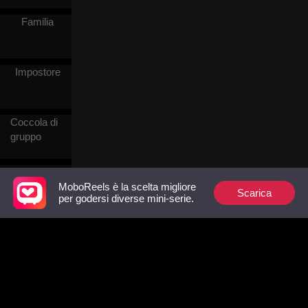
sua forza e vulnerabilità.
Mentre si avvicinano, il loro
Familia
legame si approfondisce e i
confini tra manipolazione e
amore si offuscano mentre
combattono per
Impostore
sopravvivere contro i
cospiratori che faranno di
tutto per distruggerla.
Coccola di
gruppo
Contrattacco
MoboReels è la scelta migliore
Scarica
per godersi diverse mini-serie.
Segretario
Principe