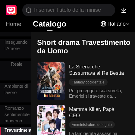
Soldato
Catalogo
Home
Italiano
Short drama Travestimento
Inseguendo
l'Amore
da Uomo
Reale
La Sirena che
Sussurrava al Re Bestia
Fantasy occidentale
Ambiente di
Ritorno
Per proteggere sua sorella,
lavoro
Emeriel si traveste da
Travestimento da Uomo
servitore maschio quando
Schiavo
Redenzione
entrambe le sorelle vengono
Romanzo
Mamma Killer, Papà
vendute come schiave al
sentimentale
CEO
regno delle bestie di Urai.
moderno
Ma Emeriel non è una
Amministratore delegato
normale umana: è una rara
Travestimento
Travestimento da Uomo
La famigerata assassina
Sirena, l'unica in grado di