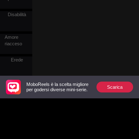
Disabilità
Amore
riacceso
Erede
Realtà
MoboReels è la scelta migliore
Scarica
per godersi diverse mini-serie.
Giallo e
suspense
Triangolo
amoroso